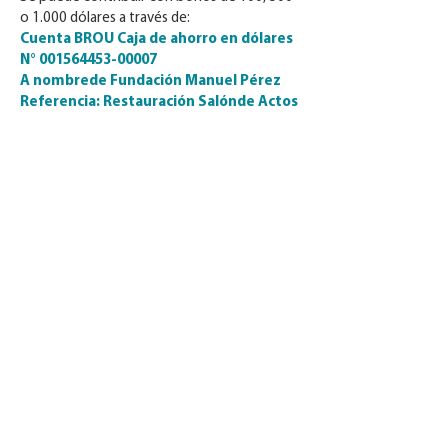
o 1.000 dólares a través de:
Cuenta BROU Caja de ahorro en dólares
N° 001564453-00007
A nombrede Fundación Manuel Pérez
Referencia: Restauración Salónde Actos
Detallamos otras opciones de
colaboración:
Donantes de US$ 5.000
Donantes de US$ 10.000
Donantes de US$ 20.000 o más
Transferencias del exterior:
Banco de la República Oriental del
Uruguay - BROU